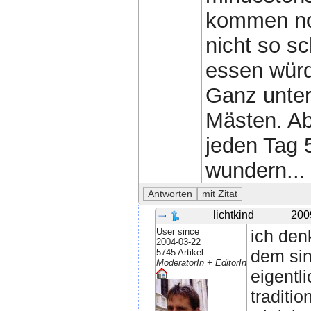
kommen noc
nicht so s
essen würd
Ganz unter 
Mästen. Abe
jeden Tag 
wundern...
lichtkind
200
User since
ich den
2004-03-22
dem sin
5745 Artikel
ModeratorIn + EditorIn
eigentl
traditio