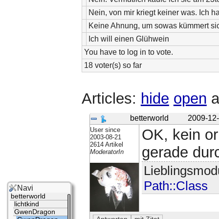
Nein, von mir kriegt keiner was. Ich
Keine Ahnung, um sowas kümmert sic
Ich will einen Glühwein
You have to log in to vote.
18 voter(s) so far
Articles:
hide
open
a
betterworld
2009-12-
User since
OK, kein or
2003-08-21
2614 Artikel
gerade durc
ModeratorIn
Lieblingsmod
Path::Class
Navi
betterworld
lichtkind
GwenDragon