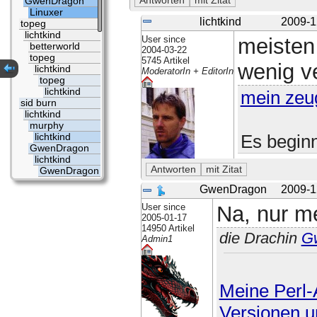
GwenDragon
Linuxer
lichtkind
2009-1
topeg
lichtkind
User since
meisten 
betterworld
2004-03-22
topeg
5745 Artikel
wenig v
lichtkind
ModeratorIn + EditorIn
topeg
lichtkind
mein zeu
sid burn
lichtkind
murphy
Es beginn
lichtkind
GwenDragon
lichtkind
GwenDragon
GwenDragon
2009-1
User since
Na, nur me
2005-01-17
14950 Artikel
die Drachin
G
Admin1
Meine Perl-A
Versionen u