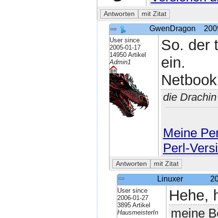
GwenDragon
200
User since
So. der 
2005-01-17
14950 Artikel
ein.
Admin1
Netbook 
die Drachi
Meine Perl
Perl-Vers
Linuxer
20
User since
Hehe, h
2006-01-27
3895 Artikel
meine Be
HausmeisterIn