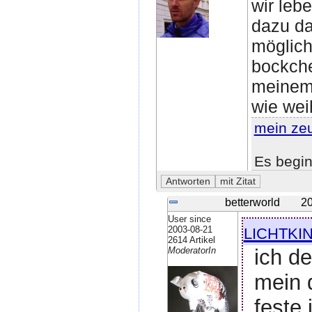
wir leb
dazu da
möglich
bockche
meinem 
wie wei
mein ze
Es begin
betterworld
20
User since
lichtki
2003-08-21
2614 Artikel
ich de
ModeratorIn
mein 
feste 