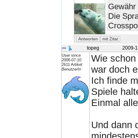
Gewähr 
Die Spr
Crosspo
topeg
2009-1
User since
Wie schon 
2006-07-10
2611 Artikel
war doch e
BenutzerIn
Ich finde 
Spiele halt
Einmal alle
Und dann d
mindesten