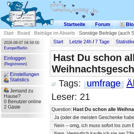
Startseite
Forum
Blo
Start
·
Board
·
Beiträge im Abseits
·
Sonstige Beiträge (auch 
Start
Letzte 24h
/
7 Tage
Statistik
2026-08-07 04:59:50
Europe/Berlin
Hast Du schon al
Einloggen
(
Registrieren
)
Weihnachtsgesch
Einstellungen
Statistics
Tags:
umfrage
Ä
Jemand zu
Leser: 21
Hause?
0 Benutzer online
2 Gäste
Question:
Hast Du schon alle Weihn
Ja (oder die meisten Geschenke habe
Nein -- omg, ich muss sofort los zum 
Nein. Vermutlich kaufe ich sie am 23t