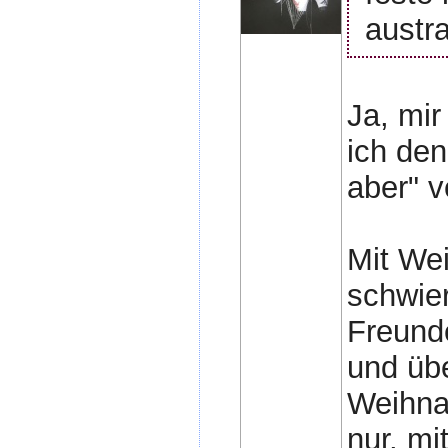
austr
Ja, mir
ich den
aber" v
Mit We
schwier
Freunde
und übe
Weihnac
nur, m