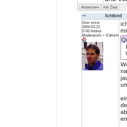
lichtkind
User since
ic
2004-03-22
mi
5745 Artikel
ModeratorIn + EditorIn
Q
Wo
na
ja
um
ei
de
ab
em