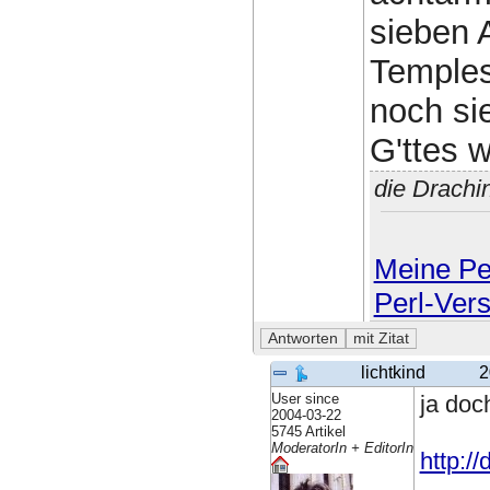
sieben 
Temples
noch si
G'ttes w
die Drachi
Meine Per
Perl-Ver
lichtkind
2
User since
ja doc
2004-03-22
5745 Artikel
ModeratorIn + EditorIn
http:/