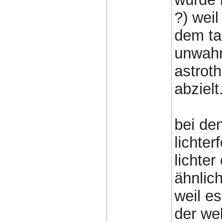
?) weil
dem ta
unwahrs
astrot
abzielt
bei de
lichte
lichte
ähnlic
weil es
der we