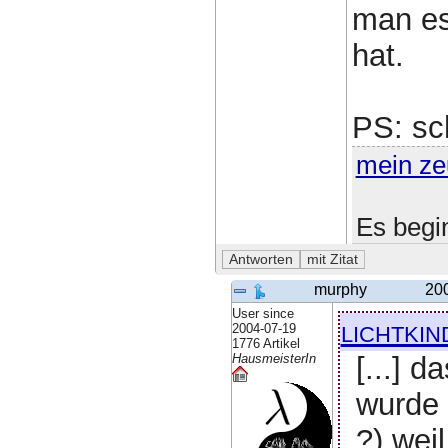
man es
hat.
PS: sc
mein ze
Es begi
murphy
20
User since
lichtkin
2004-07-19
1776 Artikel
[...] 
HausmeisterIn
wurde 
?) wei