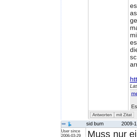
es
as
ge
ma
mi
es
di
sc
ar
ht
La
me
Es
sid burn
2009-1
User since
Muss nur ei
2006-03-29