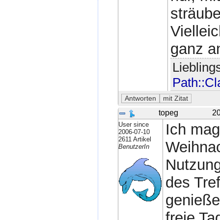
sträube
Viellei
ganz a
Lieblin
Path::Cl
topeg
20
User since
Ich mag
2006-07-10
2611 Artikel
Weihnac
BenutzerIn
Nutzung
des Tre
genieße
freie T