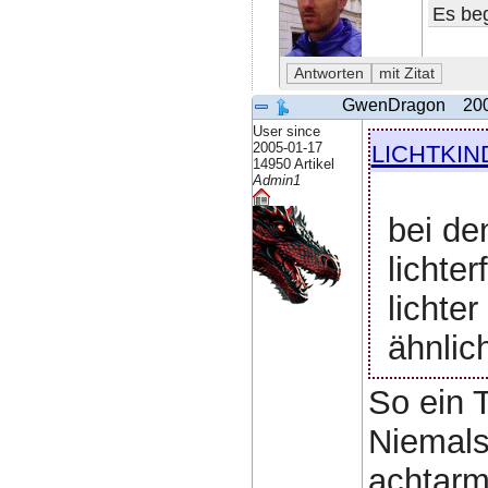
Es beg
GwenDragon
20
User since
lichtkin
2005-01-17
14950 Artikel
Admin1
bei de
lichte
lichte
ähnlic
So ein T
Niemals
achtarm