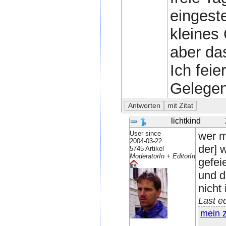
eingeste
kleines
aber da
Ich feie
Gelegenh
lichtkind
User since
wer m
2004-03-22
der] 
5745 Artikel
ModeratorIn + EditorIn
gefei
und d
nicht
Last e
mein 