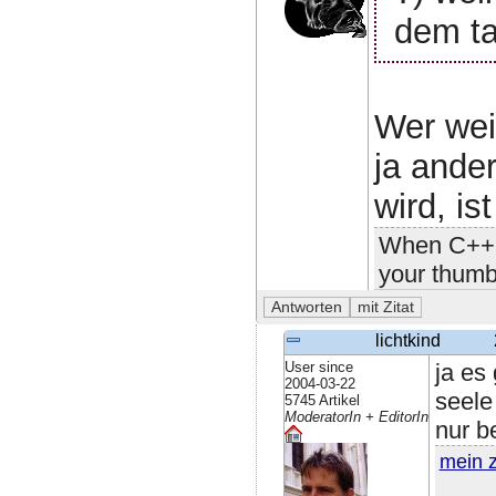
dem ta
Wer wei
ja ande
wird, i
When C++ i
your thumb
lichtkind
User since
ja es
2004-03-22
seele
5745 Artikel
ModeratorIn + EditorIn
nur b
mein 