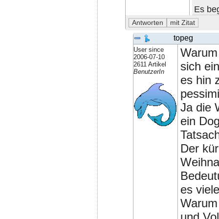
Es beg
topeg
User since
Warum n
2006-07-10
sich ei
2611 Artikel
BenutzerIn
es hin 
pessimi
Ja die 
ein Dog
Tatsach
Der kür
Weihna
Bedeutu
es viele
Warum a
und Vol