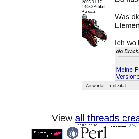
2005-01-17
14950 Artikel
Admin1
Was die
Element
Ich wol
die Drach
Meine Pe
Version
View
all threads cr