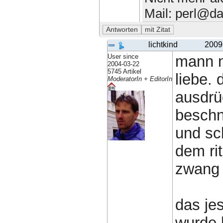
Mail: perl@da
lichtkind
2009
User since
mann n
2004-03-22
5745 Artikel
liebe.
ModeratorIn + EditorIn
ausdrü
beschn
und sc
dem ri
zwang 
das je
wurde h