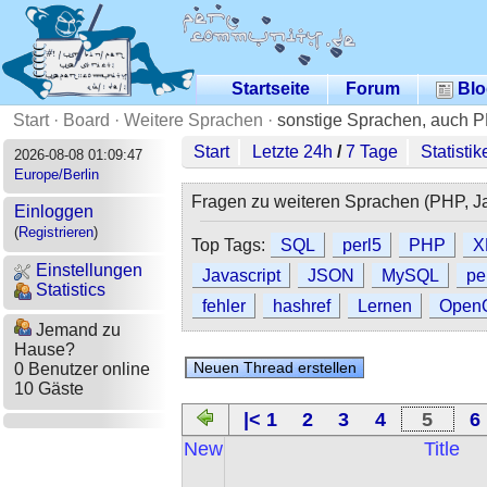
Startseite
Forum
Blo
Start
·
Board
·
Weitere Sprachen
·
sonstige Sprachen, auch 
Start
Letzte 24h
/
7 Tage
Statistik
2026-08-08 01:09:47
Europe/Berlin
Fragen zu weiteren Sprachen (PHP, Jav
Einloggen
(
Registrieren
)
Top Tags:
SQL
perl5
PHP
X
Einstellungen
Javascript
JSON
MySQL
pe
Statistics
fehler
hashref
Lernen
OpenO
Jemand zu
Hause?
0 Benutzer online
10 Gäste
|< 1
2
3
4
5
6
New
Title