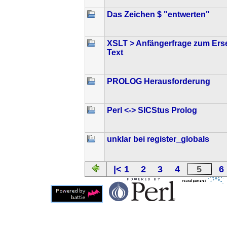
Das Zeichen $ "entwerten"
XSLT > Anfängerfrage zum Erse
Text
PROLOG Herausforderung
Perl <-> SICStus Prolog
unklar bei register_globals
|< 1
2
3
4
5
6