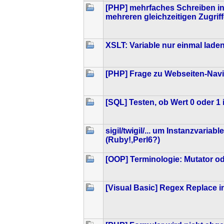
[PHP] mehrfaches Schreiben in
mehreren gleichzeitigen Zugrif
XSLT: Variable nur einmal lade
[PHP] Frage zu Webseiten-Navi
[SQL] Testen, ob Wert 0 oder 1 is
sigil/twigil/... um Instanzvaria
(Ruby!,Perl6?)
[OOP] Terminologie: Mutator o
[Visual Basic] Regex Replace 